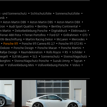
t- und Sonnenschutz
Sichtschutzfolie
Sonnenschutzfolie
nik
Aston Martin DB9
Aston Martin DBS
Aston Martin DBX
tron
Audi Sport Quattro
Bentley
Bentley Continental
n Martin
Dekorbeklebung Porsche
Digitaldruck
Elektroauto
Ferrari 488 Pista
Ferrari Portofino
Ford GT
Grillrahmen
GT3
KW-Beschriftung
Martini Racing Dekor
McLaren
Mercedes
Porsche 911
Porsche 911 Carrera RS 2,7
Porsche 911 GT2 RS
 Dekore
Porsche Design
Porsche Macan
Porsche Martini
Rallye Design
Raumdekoration
Rolls Royce
RS
Schilder
piegelt
SLR McLaren
SLS
Sonnenschutz
Steinschlagschutz
borghini
Steinschlagschutz Porsche
Suzuki Jimny
Taycan
ari
Vollverklebung Mini
Vollverklebung Porsche
Volvo