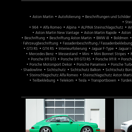
Aston Martin
Autofolierung
Beschriftungen und Schilder
Stei
964
Alfa Romeo
Alpina
ALPINA Steinschlagschutz
An
Aston Martin New Vantage
Aston Martin Rapide
Aston 
Beschriftung
Beschriftung Aston Martin
BMW i8
Boldmen
Fahrzeugbeschriftung
Fassadenbeschriftung / Fassadenbeklebun
GT3 RS
GT4 RS
Interieurfolierung
Jaguar F-Type
Jaguar I
Mercedes Benz
Messestand
Mini
Mini Bonnet Stripes
M
Porsche 911 GT3
Porsche 911 GT3 RS
Porsche 911 R
Porsch
Porsche Motorsport Dekor
Porsche Panamera
Porsche Turb
Shadowline
Sichtschutz
Sichtschutz Balkon
Sichtschutz Bü
Steinschlagschutz Alfa Romeo
Steinschlagschutz Aston Marti
Teilbeklebung
Telekom
Tesla
Transportboxen
Türdek