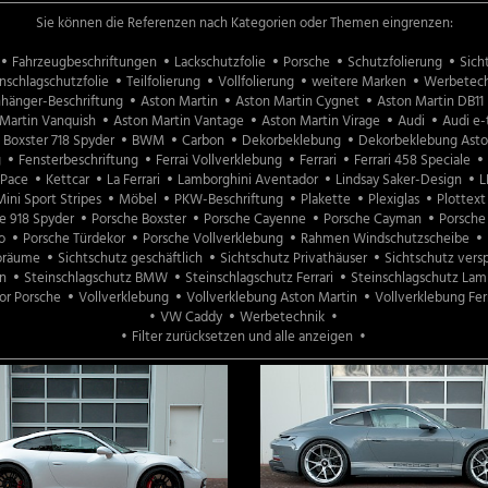
Sie können die Referenzen nach Kategorien oder Themen eingrenzen:
Fahrzeugbeschriftungen
Lackschutzfolie
Porsche
Schutzfolierung
Sich
nschlagschutzfolie
Teilfolierung
Vollfolierung
weitere Marken
Werbetech
hänger-Beschriftung
Aston Martin
Aston Martin Cygnet
Aston Martin DB11
Martin Vanquish
Aston Martin Vantage
Aston Martin Virage
Audi
Audi e-
Boxster 718 Spyder
BWM
Carbon
Dekorbeklebung
Dekorbeklebung Asto
g
Fensterbeschriftung
Ferrai Vollverklebung
Ferrari
Ferrari 458 Speciale
-Pace
Kettcar
La Ferrari
Lamborghini Aventador
Lindsay Saker-Design
L
ini Sport Stripes
Möbel
PKW-Beschriftung
Plakette
Plexiglas
Plottext
e 918 Spyder
Porsche Boxster
Porsche Cayenne
Porsche Cayman
Porsche
o
Porsche Türdekor
Porsche Vollverklebung
Rahmen Windschutzscheibe
roräume
Sichtschutz geschäftlich
Sichtschutz Privathäuser
Sichtschutz vers
n
Steinschlagschutz BMW
Steinschlagschutz Ferrari
Steinschlagschutz Lam
or Porsche
Vollverklebung
Vollverklebung Aston Martin
Vollverklebung Ferr
VW Caddy
Werbetechnik
Filter zurücksetzen und alle anzeigen