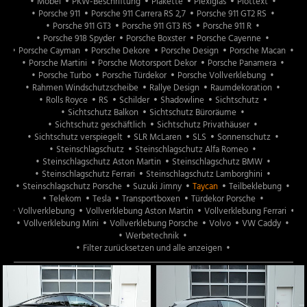
Möbel
PKW-Beschriftung
Plakette
Plexiglas
Plottext
Porsche 911
Porsche 911 Carrera RS 2,7
Porsche 911 GT2 RS
Porsche 911 GT3
Porsche 911 GT3 RS
Porsche 911 R
Porsche 918 Spyder
Porsche Boxster
Porsche Cayenne
Porsche Cayman
Porsche Dekore
Porsche Design
Porsche Macan
Porsche Martini
Porsche Motorsport Dekor
Porsche Panamera
Porsche Turbo
Porsche Türdekor
Porsche Vollverklebung
Rahmen Windschutzscheibe
Rallye Design
Raumdekoration
Rolls Royce
RS
Schilder
Shadowline
Sichtschutz
Sichtschutz Balkon
Sichtschutz Büroräume
Sichtschutz geschäftlich
Sichtschutz Privathäuser
Sichtschutz verspiegelt
SLR McLaren
SLS
Sonnenschutz
Steinschlagschutz
Steinschlagschutz Alfa Romeo
Steinschlagschutz Aston Martin
Steinschlagschutz BMW
Steinschlagschutz Ferrari
Steinschlagschutz Lamborghini
Steinschlagschutz Porsche
Suzuki Jimny
Taycan
Teilbeklebung
Telekom
Tesla
Transportboxen
Türdekor Porsche
Vollverklebung
Vollverklebung Aston Martin
Vollverklebung Ferrari
Vollverklebung Mini
Vollverklebung Porsche
Volvo
VW Caddy
Werbetechnik
Filter zurücksetzen und alle anzeigen