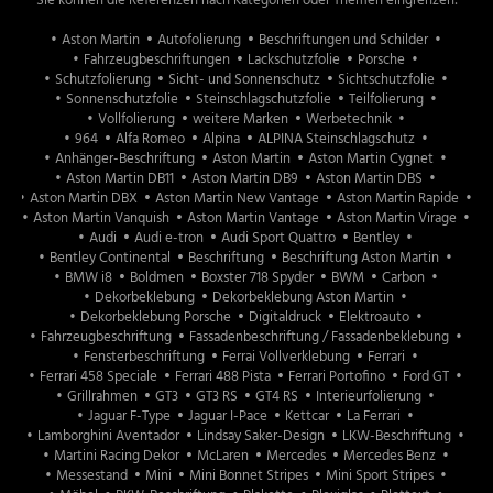
Sie können die Referenzen nach Kategorien oder Themen eingrenzen:
Aston Martin
Aston Martin
Autofolierung
Beschriftungen und Schilder
Fahrzeugbeschriftungen
Lackschutzfolie
Porsche
weitere Marken
Schutzfolierung
Sicht- und Sonnenschutz
Sichtschutzfolie
Sonnenschutzfolie
Steinschlagschutzfolie
Teilfolierung
Vollfolierung
weitere Marken
Werbetechnik
Fahrzeugbeschriftungen
964
Alfa Romeo
Alpina
ALPINA Steinschlagschutz
Anhänger-Beschriftung
Aston Martin
Aston Martin Cygnet
Beschriftungen und Schilder
Aston Martin DB11
Aston Martin DB9
Aston Martin DBS
Aston Martin DBX
Aston Martin New Vantage
Aston Martin Rapide
Aston Martin Vanquish
Aston Martin Vantage
Aston Martin Virage
Sichtschutz
Audi
Audi e-tron
Audi Sport Quattro
Bentley
Bentley Continental
Beschriftung
Beschriftung Aston Martin
Sonnenschutz
BMW i8
Boldmen
Boxster 718 Spyder
BWM
Carbon
Dekorbeklebung
Dekorbeklebung Aston Martin
Dekorbeklebung Porsche
Digitaldruck
Elektroauto
Fahrzeugbeschriftung
Fassadenbeschriftung / Fassadenbeklebung
Team
Fensterbeschriftung
Ferrai Vollverklebung
Ferrari
Infrastruktur
Ferrari 458 Speciale
Ferrari 488 Pista
Ferrari Portofino
Ford GT
Grillrahmen
GT3
GT3 RS
GT4 RS
Interieurfolierung
Jaguar F-Type
Jaguar I-Pace
Kettcar
La Ferrari
Lamborghini Aventador
Lindsay Saker-Design
LKW-Beschriftung
Martini Racing Dekor
McLaren
Mercedes
Mercedes Benz
Messestand
Mini
Mini Bonnet Stripes
Mini Sport Stripes