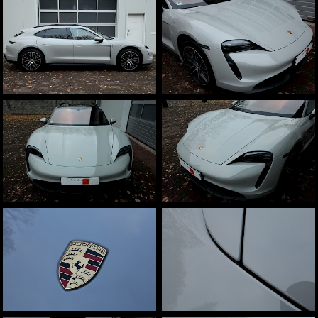
Aston Martin
weitere Marken
Fahrzeugbeschriftungen
Beschriftungen und Schilder
Sichtschutz
Sonnenschutz
Team
Infrastruktur