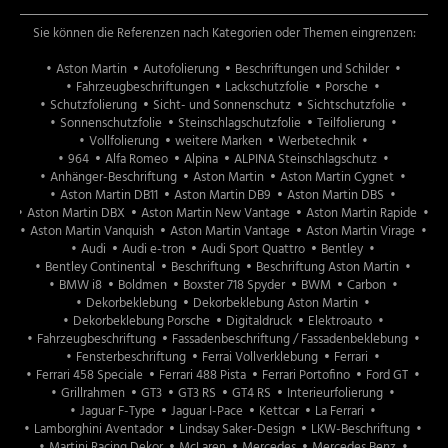
Aston Martin
Sie können die Referenzen nach Kategorien oder Themen eingrenzen:
weitere Marken
Aston Martin
Autofolierung
Beschriftungen und Schilder
Fahrzeugbeschriftungen
Lackschutzfolie
Porsche
Schutzfolierung
Sicht- und Sonnenschutz
Sichtschutzfolie
Fahrzeugbeschriftungen
Sonnenschutzfolie
Steinschlagschutzfolie
Teilfolierung
Vollfolierung
weitere Marken
Werbetechnik
Beschriftungen und Schilder
964
Alfa Romeo
Alpina
ALPINA Steinschlagschutz
Anhänger-Beschriftung
Aston Martin
Aston Martin Cygnet
Aston Martin DB11
Aston Martin DB9
Aston Martin DBS
Aston Martin DBX
Aston Martin New Vantage
Aston Martin Rapide
Sichtschutz
Aston Martin Vanquish
Aston Martin Vantage
Aston Martin Virage
Sonnenschutz
Audi
Audi e-tron
Audi Sport Quattro
Bentley
Bentley Continental
Beschriftung
Beschriftung Aston Martin
BMW i8
Boldmen
Boxster 718 Spyder
BWM
Carbon
Dekorbeklebung
Dekorbeklebung Aston Martin
Team
Dekorbeklebung Porsche
Digitaldruck
Elektroauto
Infrastruktur
Fahrzeugbeschriftung
Fassadenbeschriftung / Fassadenbeklebung
Fensterbeschriftung
Ferrai Vollverklebung
Ferrari
Ferrari 458 Speciale
Ferrari 488 Pista
Ferrari Portofino
Ford GT
Grillrahmen
GT3
GT3 RS
GT4 RS
Interieurfolierung
Jaguar F-Type
Jaguar I-Pace
Kettcar
La Ferrari
Lamborghini Aventador
Lindsay Saker-Design
LKW-Beschriftung
Martini Racing Dekor
McLaren
Mercedes
Mercedes Benz