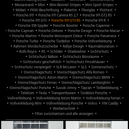
Messestand
Mini
Mini Bonnet Stripes
Mini Sport Stripes
Möbel
PKW-Beschriftung
Plakette
Plexiglas
Plottext
Porsche 911
Porsche 911 Carrera RS 2,7
Porsche 911 GT2 RS
Porsche 911 GT3
Porsche 911 GT3 RS
Porsche 911 R
Porsche 918 Spyder
Porsche Boxster
Porsche Cayenne
Porsche Cayman
Porsche Dekore
Porsche Design
Porsche Macan
Porsche Martini
Porsche Motorsport Dekor
Porsche Panamera
Porsche Turbo
Porsche Türdekor
Porsche Vollverklebung
Rahmen Windschutzscheibe
Rallye Design
Raumdekoration
Rolls Royce
RS
Schilder
Shadowline
Sichtschutz
Sichtschutz Balkon
Sichtschutz Büroräume
Sichtschutz geschäftlich
Sichtschutz Privathäuser
Sichtschutz verspiegelt
SLR McLaren
SLS
Sonnenschutz
Steinschlagschutz
Steinschlagschutz Alfa Romeo
Steinschlagschutz Aston Martin
Steinschlagschutz BMW
Steinschlagschutz Ferrari
Steinschlagschutz Lamborghini
Steinschlagschutz Porsche
Suzuki Jimny
Taycan
Teilbeklebung
Telekom
Tesla
Transportboxen
Türdekor Porsche
Vollverklebung
Vollverklebung Aston Martin
Vollverklebung Ferrari
Vollverklebung Mini
Vollverklebung Porsche
Volvo
VW Caddy
Werbetechnik
Filter zurücksetzen und alle anzeigen