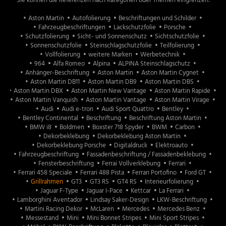
Sie können die Referenzen nach Kategorien oder Themen eingrenzen:
Aston Martin
Aston Martin
Autofolierung
Beschriftungen und Schilder
Fahrzeugbeschriftungen
Lackschutzfolie
Porsche
weitere Marken
Schutzfolierung
Sicht- und Sonnenschutz
Sichtschutzfolie
Sonnenschutzfolie
Steinschlagschutzfolie
Teilfolierung
Vollfolierung
weitere Marken
Werbetechnik
Fahrzeugbeschriftungen
964
Alfa Romeo
Alpina
ALPINA Steinschlagschutz
Anhänger-Beschriftung
Aston Martin
Aston Martin Cygnet
Beschriftungen und Schilder
Aston Martin DB11
Aston Martin DB9
Aston Martin DBS
Aston Martin DBX
Aston Martin New Vantage
Aston Martin Rapide
Aston Martin Vanquish
Aston Martin Vantage
Aston Martin Virage
Sichtschutz
Audi
Audi e-tron
Audi Sport Quattro
Bentley
Bentley Continental
Beschriftung
Beschriftung Aston Martin
Sonnenschutz
BMW i8
Boldmen
Boxster 718 Spyder
BWM
Carbon
Dekorbeklebung
Dekorbeklebung Aston Martin
Dekorbeklebung Porsche
Digitaldruck
Elektroauto
Fahrzeugbeschriftung
Fassadenbeschriftung / Fassadenbeklebung
Team
Fensterbeschriftung
Ferrai Vollverklebung
Ferrari
Infrastruktur
Ferrari 458 Speciale
Ferrari 488 Pista
Ferrari Portofino
Ford GT
Grillrahmen
GT3
GT3 RS
GT4 RS
Interieurfolierung
Jaguar F-Type
Jaguar I-Pace
Kettcar
La Ferrari
Lamborghini Aventador
Lindsay Saker-Design
LKW-Beschriftung
Martini Racing Dekor
McLaren
Mercedes
Mercedes Benz
Messestand
Mini
Mini Bonnet Stripes
Mini Sport Stripes