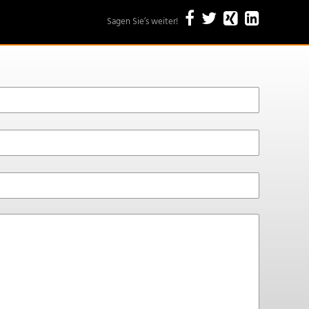
Sagen Sie’s weiter!
„Referenzen“
„Referenzen“
„Referenz
„Refer
bei
bei
bei
bei
Facebook
Twitter
XING
Linked
teilen
teilen
teilen
teilen