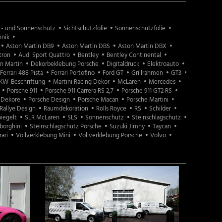
t- und Sonnenschutz
Sichtschutzfolie
Sonnenschutzfolie
nik
Aston Martin DB9
Aston Martin DBS
Aston Martin DBX
tron
Audi Sport Quattro
Bentley
Bentley Continental
n Martin
Dekorbeklebung Porsche
Digitaldruck
Elektroauto
Ferrari 488 Pista
Ferrari Portofino
Ford GT
Grillrahmen
GT3
KW-Beschriftung
Martini Racing Dekor
McLaren
Mercedes
Porsche 911
Porsche 911 Carrera RS 2,7
Porsche 911 GT2 RS
 Dekore
Porsche Design
Porsche Macan
Porsche Martini
Rallye Design
Raumdekoration
Rolls Royce
RS
Schilder
piegelt
SLR McLaren
SLS
Sonnenschutz
Steinschlagschutz
borghini
Steinschlagschutz Porsche
Suzuki Jimny
Taycan
ari
Vollverklebung Mini
Vollverklebung Porsche
Volvo