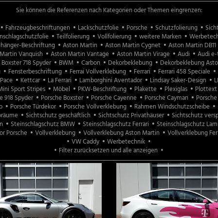
Sie können die Referenzen nach Kategorien oder Themen eingrenzen:
Fahrzeugbeschriftungen
Lackschutzfolie
Porsche
Schutzfolierung
Sich
nschlagschutzfolie
Teilfolierung
Vollfolierung
weitere Marken
Werbetech
hänger-Beschriftung
Aston Martin
Aston Martin Cygnet
Aston Martin DB11
Martin Vanquish
Aston Martin Vantage
Aston Martin Virage
Audi
Audi e-
Boxster 718 Spyder
BWM
Carbon
Dekorbeklebung
Dekorbeklebung Asto
g
Fensterbeschriftung
Ferrai Vollverklebung
Ferrari
Ferrari 458 Speciale
-Pace
Kettcar
La Ferrari
Lamborghini Aventador
Lindsay Saker-Design
L
ini Sport Stripes
Möbel
PKW-Beschriftung
Plakette
Plexiglas
Plottext
e 918 Spyder
Porsche Boxster
Porsche Cayenne
Porsche Cayman
Porsche
o
Porsche Türdekor
Porsche Vollverklebung
Rahmen Windschutzscheibe
roräume
Sichtschutz geschäftlich
Sichtschutz Privathäuser
Sichtschutz vers
n
Steinschlagschutz BMW
Steinschlagschutz Ferrari
Steinschlagschutz Lam
or Porsche
Vollverklebung
Vollverklebung Aston Martin
Vollverklebung Ferr
VW Caddy
Werbetechnik
Filter zurücksetzen und alle anzeigen