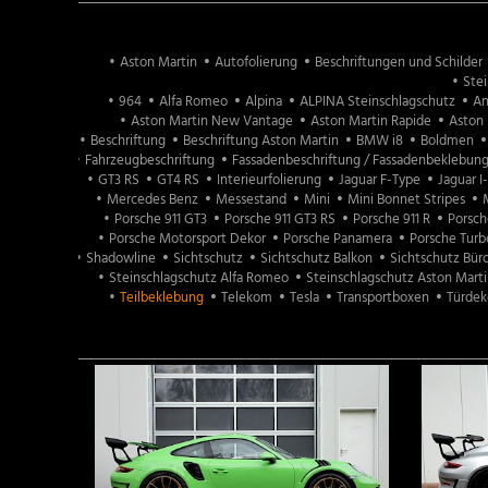
Aston Martin
Autofolierung
Beschriftungen und Schilder
Stei
964
Alfa Romeo
Alpina
ALPINA Steinschlagschutz
An
Aston Martin New Vantage
Aston Martin Rapide
Aston 
Beschriftung
Beschriftung Aston Martin
BMW i8
Boldmen
Fahrzeugbeschriftung
Fassadenbeschriftung / Fassadenbeklebun
GT3 RS
GT4 RS
Interieurfolierung
Jaguar F-Type
Jaguar I
Mercedes Benz
Messestand
Mini
Mini Bonnet Stripes
M
Porsche 911 GT3
Porsche 911 GT3 RS
Porsche 911 R
Porsch
Porsche Motorsport Dekor
Porsche Panamera
Porsche Turb
Shadowline
Sichtschutz
Sichtschutz Balkon
Sichtschutz Bü
Steinschlagschutz Alfa Romeo
Steinschlagschutz Aston Marti
Teilbeklebung
Telekom
Tesla
Transportboxen
Türdek