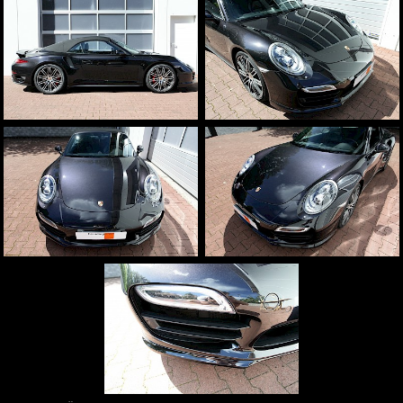
Aston Martin
weitere Marken
Fahrzeugbeschriftungen
Beschriftungen und Schilder
Sichtschutz
Sonnenschutz
Team
Infrastruktur