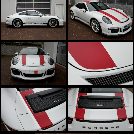
Aston Martin
weitere Marken
Fahrzeugbeschriftungen
Beschriftungen und Schilder
Sichtschutz
Sonnenschutz
Team
Infrastruktur