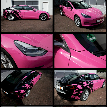
Aston Martin
weitere Marken
Fahrzeugbeschriftungen
Beschriftungen und Schilder
Sichtschutz
Sonnenschutz
Team
Infrastruktur