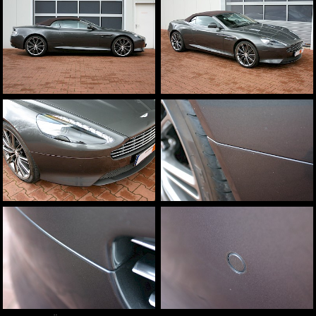
Aston Martin
weitere Marken
Fahrzeugbeschriftungen
Beschriftungen und Schilder
Sichtschutz
Sonnenschutz
Team
Infrastruktur