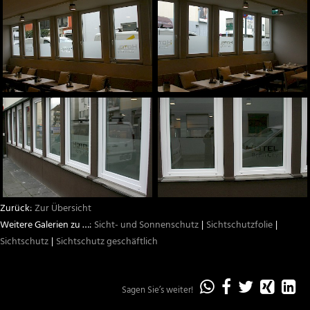
Aston Martin
weitere Marken
Fahrzeugbeschriftungen
Beschriftungen und Schilder
Sichtschutz
Sonnenschutz
Zur Übersicht
Team
Sicht- und Sonnenschutz
Sichtschutzfolie
Infrastruktur
Sichtschutz
Sichtschutz geschäftlich
Sagen Sie’s weiter!
„Sichtschutz
„Sichtschu
„Sichts
„Sic
„