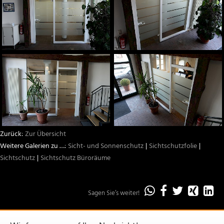
Aston Martin
weitere Marken
Fahrzeugbeschriftungen
Beschriftungen und Schilder
Sichtschutz
Sonnenschutz
Zur Übersicht
Sicht- und Sonnenschutz
Sichtschutzfolie
Team
Sichtschutz
Sichtschutz Büroräume
Infrastruktur
Sagen Sie’s weiter!
„Sichtschutz
„Sichtschu
„Sichts
„Sic
„
Büroräume“
Büroräume
Bürorä
Büro
B