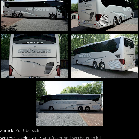
Aston Martin
weitere Marken
Fahrzeugbeschriftungen
Beschriftungen und Schilder
Sichtschutz
Sonnenschutz
Team
Infrastruktur
Zur Übersicht
Autofolierung
Werbetechnik