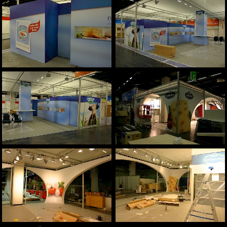
Aston Martin
weitere Marken
Fahrzeugbeschriftungen
Beschriftungen und Schilder
Sichtschutz
Sonnenschutz
Team
Infrastruktur