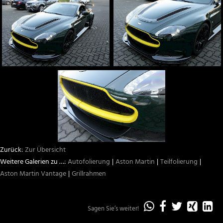
Aston Martin
weitere Marken
Fahrzeugbeschriftungen
Beschriftungen und Schilder
Sichtschutz
Sonnenschutz
Zur Übersicht
Team
Autofolierung
Aston Martin
Teilfolierung
Infrastruktur
Aston Martin Vantage
Grillrahmen
Sagen Sie’s weiter!
„Teilbeklebu
„Teilbekle
„Teilbe
„Tei
„