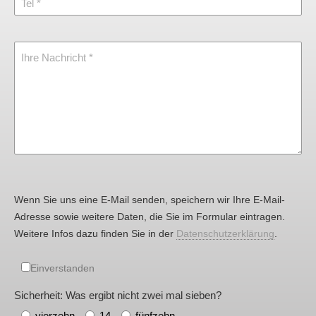
Tel
Ihre Nachricht
Wenn Sie uns eine E-Mail senden, speichern wir Ihre E-Mail-
Adresse sowie weitere Daten, die Sie im Formular eintragen.
Weitere Infos dazu finden Sie in der
Datenschutzerklärung
.
Einverstanden
Sicherheit: Was ergibt nicht zwei mal sieben?
vierzehn
14
fünfzehn