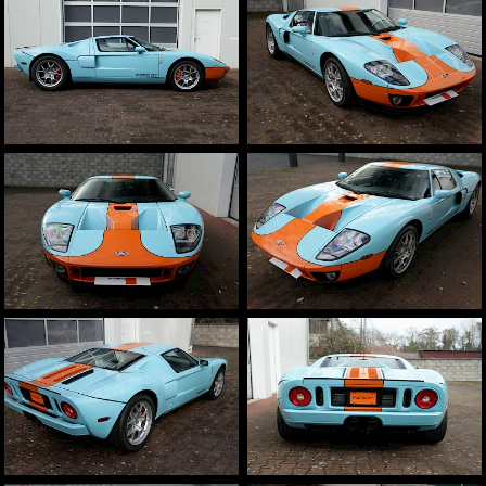
Aston Martin
weitere Marken
Fahrzeugbeschriftungen
Beschriftungen und Schilder
Sichtschutz
Sonnenschutz
Team
Infrastruktur