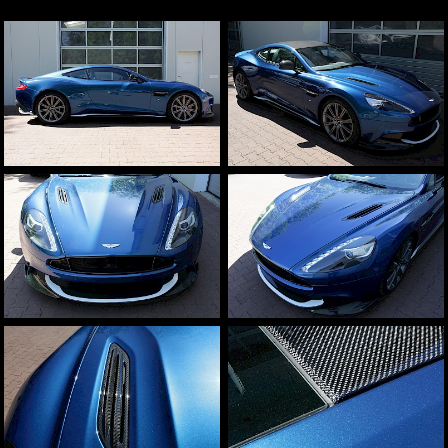
Aston Martin
weitere Marken
Fahrzeugbeschriftungen
Beschriftungen und Schilder
Sichtschutz
Sonnenschutz
Team
Infrastruktur