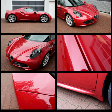
Aston Martin
weitere Marken
Fahrzeugbeschriftungen
Beschriftungen und Schilder
Sichtschutz
Sonnenschutz
Team
Infrastruktur