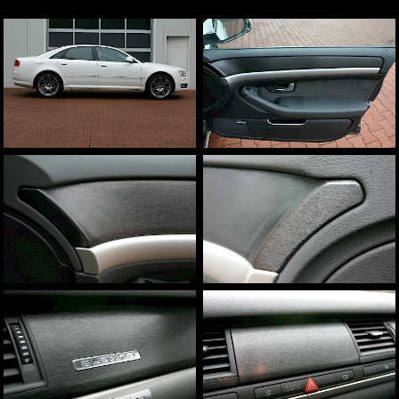
Aston Martin
weitere Marken
Fahrzeugbeschriftungen
Beschriftungen und Schilder
Sichtschutz
Sonnenschutz
Team
Infrastruktur