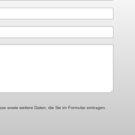
N420“
N420“
N420“
N420“
bei
bei
bei
bei
Facebook
Twitter
XING
Linked
teilen
teilen
teilen
teilen
sse sowie weitere Daten, die Sie im Formular eintragen.